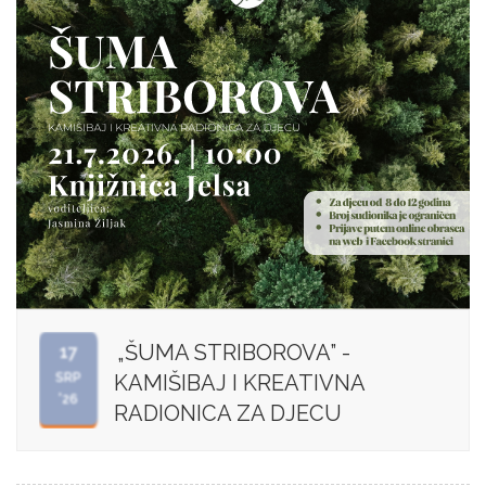
„ŠUMA STRIBOROVA” -
17
SRP
KAMIŠIBAJ I KREATIVNA
'26
RADIONICA ZA DJECU