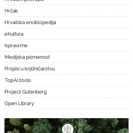
Hrčak
Hrvatska enciklopedija
eKultura
Ispravi.me
Medijska pismenost
Propisi u knjižničarstvu
TopAI.tools
Project Gutenberg
Open Library