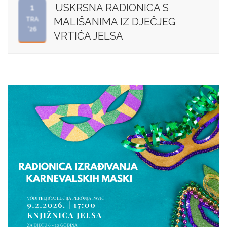
USKRSNA RADIONICA S
1
TRA
MALIŠANIMA IZ DJEČJEG
'26
VRTIĆA JELSA