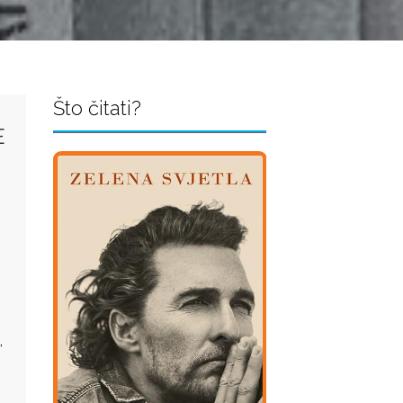
Što čitati?
E
,