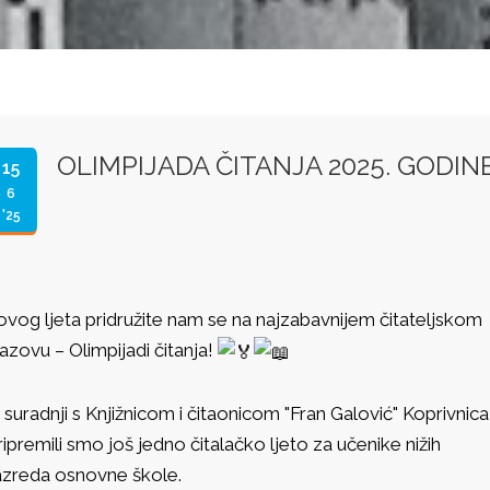
OLIMPIJADA ČITANJA 2025. GODIN
15
6
'25
 ovog ljeta pridružite nam se na najzabavnijem čitateljskom
zazovu – Olimpijadi čitanja!
 suradnji s Knjižnicom i čitaonicom "Fran Galović" Koprivnica
ripremili smo još jedno čitalačko ljeto za učenike nižih
azreda osnovne škole.