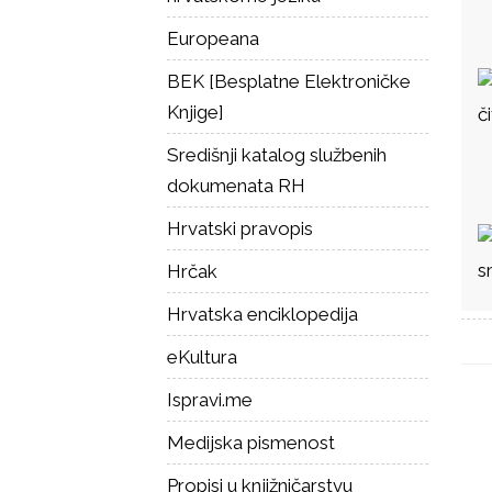
Europeana
BEK [Besplatne Elektroničke
Knjige]
č
Središnji katalog službenih
dokumenata RH
Hrvatski pravopis
s
Hrčak
Hrvatska enciklopedija
eKultura
Ispravi.me
Medijska pismenost
Propisi u knjižničarstvu