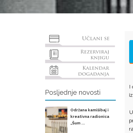
I
Posljednje novosti
i
Održana kamišibaj i
U
kreativna radionica
p
„Šum ...
r