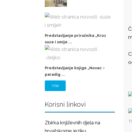
Č
Predstavljanje priručnika „Kroz
m
suze i smije ...
C
o
Predstavljanje knjige „Novac –
paradig ...
Više
Korisni linkovi
h
Zbirka književnih djela na
hrvatskome jeziku