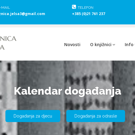
-MAIL
TELEFON
znica.jelsa3@gmail.com
+385 (0)21 761 237
Novosti
O knjižnici
Info
Kalendar događanja
Događanja za djecu
Događanja za odrasle