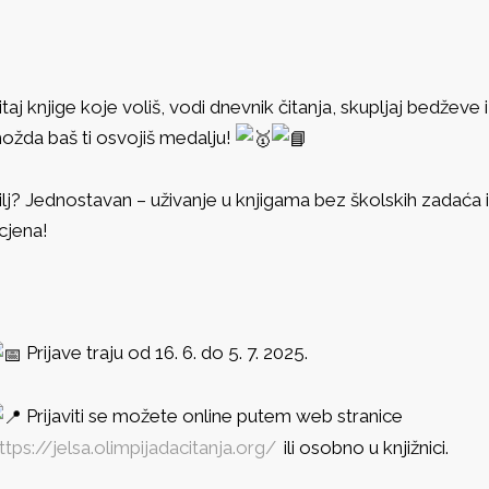
itaj knjige koje voliš, vodi dnevnik čitanja, skupljaj bedževe i
ožda baš ti osvojiš medalju!
ilj? Jednostavan – uživanje u knjigama bez školskih zadaća i
cjena!
Prijave traju od 16. 6. do 5. 7. 2025.
Prijaviti se možete online putem web stranice
ttps://jelsa.olimpijadacitanja.org/
ili osobno u knjižnici.