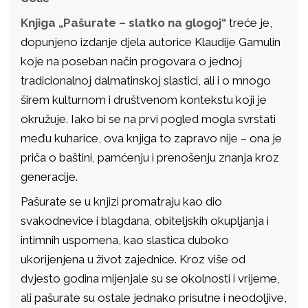
Knjiga „Pašurate – slatko na glogoj“
treće je,
dopunjeno izdanje djela autorice Klaudije Gamulin
koje na poseban način progovara o jednoj
tradicionalnoj dalmatinskoj slastici, ali i o mnogo
širem kulturnom i društvenom kontekstu koji je
okružuje. Iako bi se na prvi pogled mogla svrstati
među kuharice, ova knjiga to zapravo nije – ona je
priča o baštini, pamćenju i prenošenju znanja kroz
generacije.
Pašurate se u knjizi promatraju kao dio
svakodnevice i blagdana, obiteljskih okupljanja i
intimnih uspomena, kao slastica duboko
ukorijenjena u život zajednice. Kroz više od
dvjesto godina mijenjale su se okolnosti i vrijeme,
ali pašurate su ostale jednako prisutne i neodoljive,