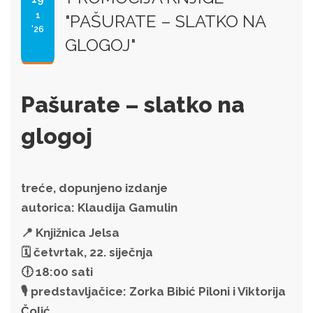
1
"PAŠURATE – SLATKO NA
'26
GLOGOJ"
Pašurate – slatko na
glogoj
treće, dopunjeno izdanje
autorica: Klaudija Gamulin
📍 Knjižnica Jelsa
🗓 četvrtak, 22. siječnja
🕕 18:00 sati
🎙 predstavljačice: Zorka Bibić Piloni i Viktorija
Čolić