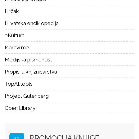
Hrčak
Hrvatska enciklopedija
eKultura
Ispravi.me
Medijska pismenost
Propisi u knjižničarstvu
TopAI.tools
Project Gutenberg
Open Library
PROMOCIJA KNJIGE
19