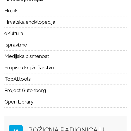
Hrčak
Hrvatska enciklopedija
eKultura
Ispravi.me
Medijska pismenost
Propisi u knjižničarstvu
TopAI.tools
Project Gutenberg
Open Library
BOŽIĆNA RADIONICA U
18