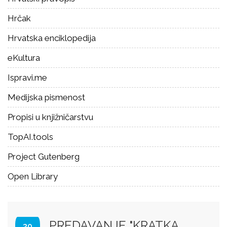
Hrčak
Hrvatska enciklopedija
eKultura
Ispravi.me
Medijska pismenost
Propisi u knjižničarstvu
TopAI.tools
Project Gutenberg
Open Library
PREDAVANJE "KRATKA
30