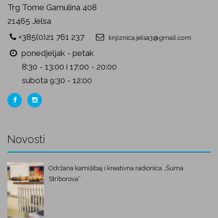
Trg Tome Gamulina 408
21465 Jelsa
+385(0)21 761 237
knjiznica.jelsa3@gmail.com
ponedjeljak - petak
8:30 - 13:00 i 17:00 - 20:00
subota 9:30 - 12:00
Novosti
Održana kamišibaj i kreativna radionica „Šuma
Striborova”