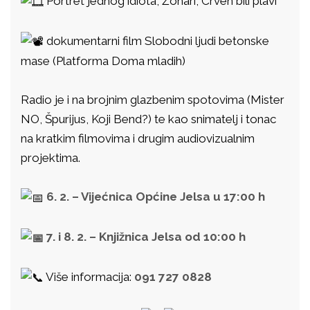
Portret jednog idiota, Žohari, Crven bili plavi
dokumentarni film Slobodni ljudi betonske
mase (Platforma Doma mladih)
Radio je i na brojnim glazbenim spotovima (Mister
NO, Špurijus, Koji Bend?) te kao snimatelj i tonac
na kratkim filmovima i drugim audiovizualnim
projektima.
6. 2. – Vijećnica Općine Jelsa u 17:00 h
7. i 8. 2. – Knjižnica Jelsa od 10:00 h
Više informacija:
091 727 0828