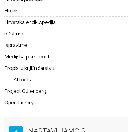
Hrčak
Hrvatska enciklopedija
eKultura
Ispravi.me
Medijska pismenost
Propisi u knjižničarstvu
TopAI.tools
Project Gutenberg
Open Library
NASTAVLJAMO S
4