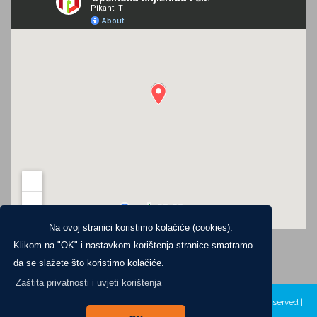
Na ovoj stranici koristimo kolačiće (cookies).
Klikom na "OK" i nastavkom korištenja stranice smatramo
da se slažete što koristimo kolačiće.
Zaštita privatnosti i uvjeti korištenja
Copyright ©2024. Općinska knjižnica i čitaonica Jelsa, All Rights Reserved |
Zaštita privatnosti
|
Digitalna pristupačnost