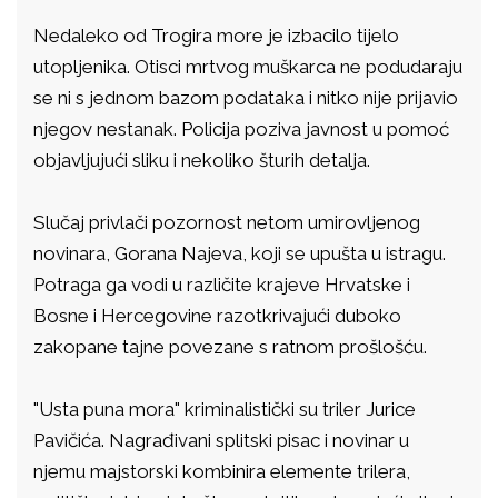
Nedaleko od Trogira more je izbacilo tijelo
utopljenika. Otisci mrtvog muškarca ne podudaraju
se ni s jednom bazom podataka i nitko nije prijavio
njegov nestanak. Policija poziva javnost u pomoć
objavljujući sliku i nekoliko šturih detalja.
Slučaj privlači pozornost netom umirovljenog
novinara, Gorana Najeva, koji se upušta u istragu.
Potraga ga vodi u različite krajeve Hrvatske i
Bosne i Hercegovine razotkrivajući duboko
zakopane tajne povezane s ratnom prošlošću.
"Usta
puna
mora"
kriminalistički su triler Jurice
Pavičića. Nagrađivani splitski pisac i novinar u
njemu majstorski kombinira elemente trilera,