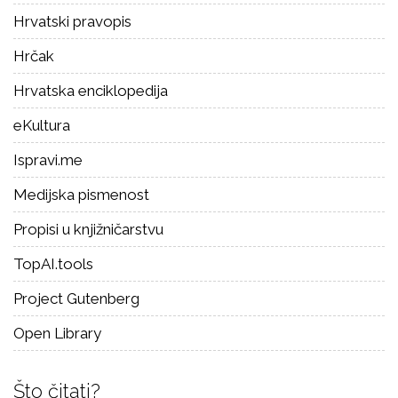
Hrvatski pravopis
Hrčak
Hrvatska enciklopedija
eKultura
Ispravi.me
Medijska pismenost
Propisi u knjižničarstvu
TopAI.tools
Project Gutenberg
Open Library
Što čitati?