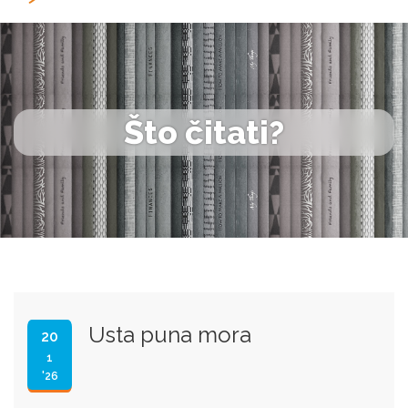
Što čitati?
Usta puna mora
20
1
'26