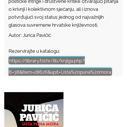
političke intrige i društvene kritike otvarajući pitanja
o krivnji i kolektivnom sjećanju, ali i iznova
potvrđujući svoj status jednog od najvažnijih
glasova suvremene hrvatske književnosti.
Autor: Jurica Pavičić
Rezervirajte u katalogu:
https://library.foi.hr/lib/knjiga.php?
B=38&item=28626&upit=Usta%20puna%20mora