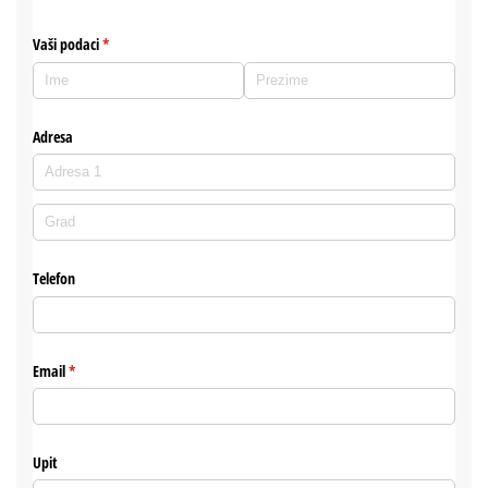
Vaši podaci
(potreban upis)
*
Adresa
Telefon
Email
(potreban upis)
*
Upit