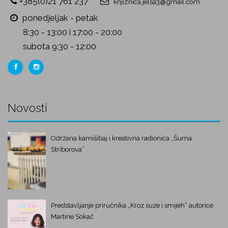
+385(0)21 761 237
knjiznica.jelsa3@gmail.com
ponedjeljak - petak
8:30 - 13:00 i 17:00 - 20:00
subota 9:30 - 12:00
Novosti
Održana kamišibaj i kreativna radionica „Šuma
Striborova”
Predstavljanje priručnika „Kroz suze i smijeh“ autorice
Martine Sokač