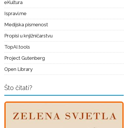
eKultura
Ispravi.me
Medijska pismenost
Propisi u knjižničarstvu
TopAI.tools
Project Gutenberg
Open Library
Što čitati?