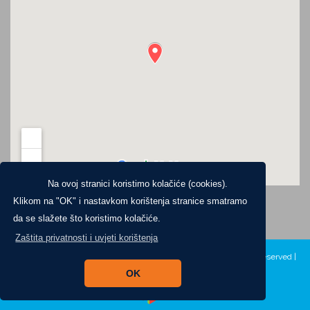
Na ovoj stranici koristimo kolačiće (cookies).
Klikom na "OK" i nastavkom korištenja stranice smatramo
da se slažete što koristimo kolačiće.
Zaštita privatnosti i uvjeti korištenja
Copyright ©2024. Općinska knjižnica i čitaonica Jelsa, All Rights Reserved |
Zaštita privatnosti
|
Digitalna pristupačnost
OK
Izrada:
Pikant.hr